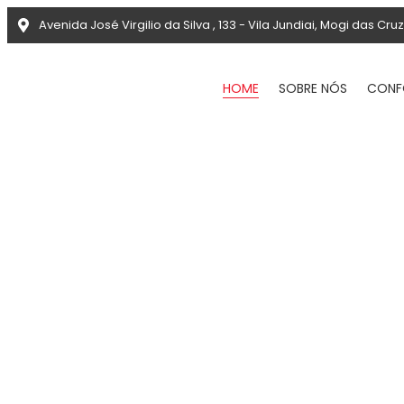
Avenida José Virgilio da Silva , 133 - Vila Jundiai, Mogi das Cru
HOME
SOBRE NÓS
CONF