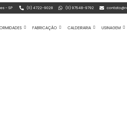
zes - SP
(11) 4722-9028
(11) 97548-9792
contato@r
ORMIDADES
FABRICAÇÃO
CALDEIRARIA
USINAGEM