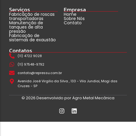
Serviços
Empresa
Fabricação de roscas
Home
transportadoras
Sobre Nós
Manutenção de
Contato
tanques de alta
pressão
Fabricação de
sistemas de exaustão
Contatos
(11) 4722 9028
(11) 97548-9792
contato@repressu.com.br
Avenida José Virgilio da Silva , 133 - Vila Jundiai, Mogi das
Cruzes - SP
© 2026 Desenvolvido por Agro Metal Mecânica