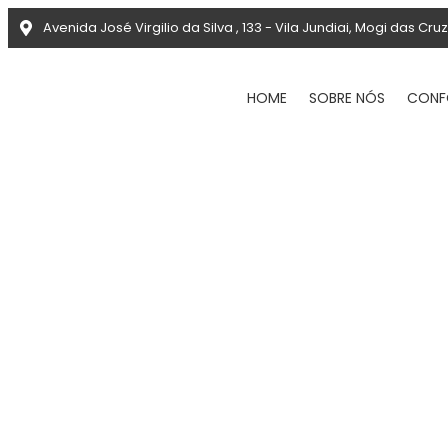
Avenida José Virgilio da Silva , 133 - Vila Jundiai, Mogi das Cru
HOME
SOBRE NÓS
CONF