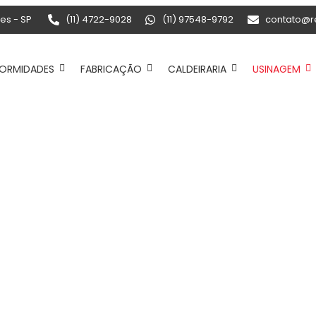
zes - SP
(11) 4722-9028
(11) 97548-9792
contato@r
ORMIDADES
FABRICAÇÃO
CALDEIRARIA
USINAGEM