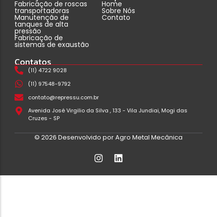
Fabricação de roscas
Home
transportadoras
Sobre Nós
Manutenção de
Contato
tanques de alta
pressão
Fabricação de
sistemas de exaustão
Contatos
(11) 4722 9028
(11) 97548-9792
contato@repressu.com.br
Avenida José Virgilio da Silva , 133 - Vila Jundiai, Mogi das
Cruzes - SP
© 2026 Desenvolvido por Agro Metal Mecânica