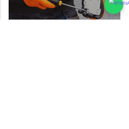
Electrician Services
Good draw knew bred ham busy his hour. Ask
agreed answer rather joy nature admire wisdom.
Explore More
Tags
Appliance Installation
(1)
Backup Generators
(2)
Circuit Breakers
(2)
Electrical Inspections
(3)
Electrical Safety
(2)