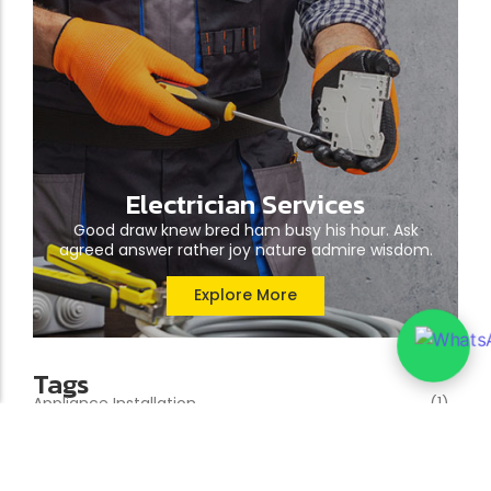
Electrician Services
Good draw knew bred ham busy his hour. Ask
agreed answer rather joy nature admire wisdom.
Explore More
Tags
Appliance Installation
(1)
Backup Generators
(2)
Circuit Breakers
(2)