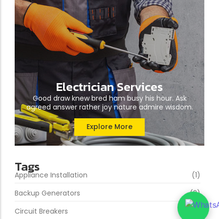
Electrician Services
Good draw knew bred ham busy his hour. Ask
agreed answer rather joy nature admire wisdom.
Explore More
Tags
Appliance Installation
(1)
Backup Generators
(2)
Circuit Breakers
(2)