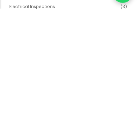
Electrical Inspections
(3)
Electrical Safety
(2)
Emergency Services
(1)
Energy Efficiency
(3)
Home Wiring
(2)
Lighting Design
(3)
Troubleshooting
(1)